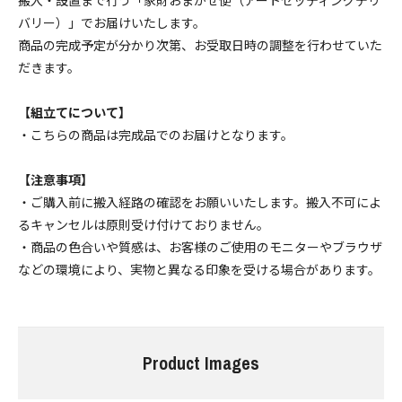
搬入・設置まで行う「家財おまかせ便（アートセッティングデリ
幅170cm ￥160820(税込)
バリー）」でお届けいたします。
160,820円(税14,620円)
商品の完成予定が分かり次第、お受取日時の調整を行わせていた
幅180cm ￥165550(税込)
だきます。
165,550円(税15,050円)
幅150cm ￥146630(税込)
【組立てについて】
146,630円(税13,330円)
・こちらの商品は完成品でのお届けとなります。
幅160cm ￥151030(税込)
【注意事項】
151,030円(税13,730円)
・ご購入前に搬入経路の確認をお願いいたします。搬入不可によ
幅170cm ￥160820(税込)
るキャンセルは原則受け付けておりません。
160,820円(税14,620円)
・商品の色合いや質感は、お客様のご使用のモニターやブラウザ
幅180cm ￥165550(税込)
などの環境により、実物と異なる印象を受ける場合があります。
165,550円(税15,050円)
幅150cm ￥146630(税込)
146,630円(税13,330円)
Product Images
幅160cm ￥151030(税込)
151,030円(税13,730円)