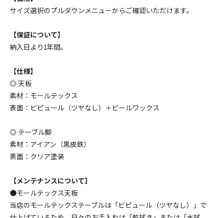
サイズ選択のプルダウンメニューからご確認いただけます。
幅180cm ￥165550(税込)
165,550円(税15,050円)
【保証について】
幅150cm ￥146630(税込)
納入日より1年間。
146,630円(税13,330円)
【仕様】
幅160cm ￥151030(税込)
◎ 天板
151,030円(税13,730円)
素材：モールテックス
幅170cm ￥160820(税込)
表面：ビピュール（ツヤなし）＋ビールワックス
160,820円(税14,620円)
幅180cm ￥165550(税込)
◎ テーブル脚
165,550円(税15,050円)
素材：アイアン（黒皮鉄）
表面：クリア塗装
幅150cm ￥146630(税込)
146,630円(税13,330円)
【メンテナンスについて】
幅160cm ￥151030(税込)
●モールテックス天板
151,030円(税13,730円)
当店のモールテックステーブルは「ビピュール（ツヤなし）」で
幅170cm ￥160820(税込)
仕上げているため、日々のお手入れは「乾拭き」または「水拭