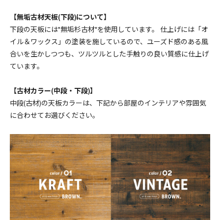
幅180cm ￥165550(税込)
165,550円(税15,050円)
【無垢古材天板(下段)について】
下段の天板には"無垢杉古材"を使用しています。 仕上げには「オ
幅150cm ￥146630(税込)
イル＆ワックス」の塗装を施しているので、ユーズド感のある風
146,630円(税13,330円)
合いを生かしつつも、ツルツルとした手触りの良い質感に仕上げ
幅160cm ￥151030(税込)
ています。
151,030円(税13,730円)
幅170cm ￥160820(税込)
【古材カラー(中段・下段)】
160,820円(税14,620円)
中段(古材)の天板カラーは、下記から部屋のインテリアや雰囲気
に合わせてお選びください。
幅180cm ￥165550(税込)
165,550円(税15,050円)
幅150cm ￥146630(税込)
146,630円(税13,330円)
幅160cm ￥151030(税込)
151,030円(税13,730円)
幅170cm ￥160820(税込)
160,820円(税14,620円)