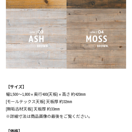
幅180cm ￥165550(税込)
165,550円(税15,050円)
幅150cm ￥146630(税込)
146,630円(税13,330円)
幅160cm ￥151030(税込)
151,030円(税13,730円)
幅170cm ￥160820(税込)
160,820円(税14,620円)
幅180cm ￥165550(税込)
165,550円(税15,050円)
【サイズ】
幅150cm ￥146630(税込)
幅1,500～1,800 × 奥行400(天板) × 高さ 約420mm
146,630円(税13,330円)
[モールテックス天板] 天板厚 約32mm
[無垢古材天板] 天板厚 約33mm
幅160cm ￥151030(税込)
151,030円(税13,730円)
※詳細寸法は商品画像の最後をご覧ください。
幅170cm ￥160820(税込)
【価格】
160,820円(税14,620円)