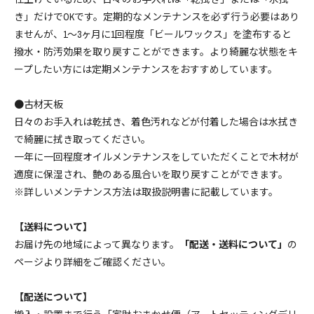
160,820円(税14,620円)
き」だけでOKです。定期的なメンテナンスを必ず行う必要はあり
ませんが、1～3ヶ月に1回程度「ビールワックス」を塗布すると
幅180cm ￥165550(税込)
165,550円(税15,050円)
撥水・防汚効果を取り戻すことができます。より綺麗な状態をキ
ープしたい方には定期メンテナンスをおすすめしています。
幅150cm ￥146630(税込)
146,630円(税13,330円)
●古材天板
幅160cm ￥151030(税込)
日々のお手入れは乾拭き、着色汚れなどが付着した場合は水拭き
151,030円(税13,730円)
で綺麗に拭き取ってください。
一年に一回程度オイルメンテナンスをしていただくことで木材が
幅170cm ￥160820(税込)
160,820円(税14,620円)
適度に保湿され、艶のある風合いを取り戻すことができます。
※詳しいメンテナンス方法は取扱説明書に記載しています。
幅180cm ￥165550(税込)
165,550円(税15,050円)
【送料について】
幅150cm ￥146630(税込)
お届け先の地域によって異なります。
「配送・送料について」
の
146,630円(税13,330円)
ページより詳細をご確認ください。
幅160cm ￥151030(税込)
151,030円(税13,730円)
【配送について】