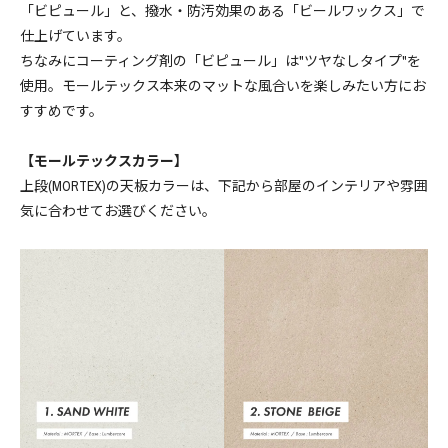
165,550円(税15,050円)
「ビピュール」と、撥水・防汚効果のある「ビールワックス」で
仕上げています。
幅150cm ￥146630(税込)
146,630円(税13,330円)
ちなみにコーティング剤の「ビピュール」は"ツヤなしタイプ"を
使用。モールテックス本来のマットな風合いを楽しみたい方にお
幅160cm ￥151030(税込)
すすめです。
151,030円(税13,730円)
幅170cm ￥160820(税込)
【モールテックスカラー】
160,820円(税14,620円)
上段(MORTEX)の天板カラーは、下記から部屋のインテリアや雰囲
気に合わせてお選びください。
幅180cm ￥165550(税込)
165,550円(税15,050円)
幅150cm ￥146630(税込)
146,630円(税13,330円)
幅160cm ￥151030(税込)
151,030円(税13,730円)
幅170cm ￥160820(税込)
160,820円(税14,620円)
幅180cm ￥165550(税込)