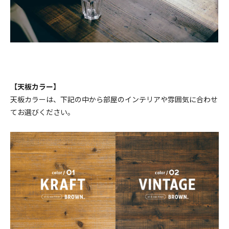
150,370円(税13,670円)
幅170cm ￥157520(税込)
157,520円(税14,320円)
幅180cm ￥176880(税込)
176,880円(税16,080円)
幅80cm ￥88770(税込)
【天板カラー】
88,770円(税8,070円)
天板カラーは、下記の中から部屋のインテリアや雰囲気に合わせ
幅90cm ￥94490(税込)
てお選びください。
94,490円(税8,590円)
幅100cm ￥100100(税込)
100,100円(税9,100円)
幅110cm ￥105380(税込)
105,380円(税9,580円)
幅120cm ￥111760(税込)
111,760円(税10,160円)
幅130cm ￥128710(税込)