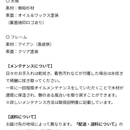
◎ 天板
幅180cm ￥176880(税込)
素材：無垢杉材
176,880円(税16,080円)
表面：オイル＆ワックス塗装
（裏面焼印ロゴあり）
◎ フレーム
素材：アイアン（黒皮鉄）
表面：クリア塗装
【メンテナンスについて】
日々のお手入れは乾拭き、着色汚れなどが付着した場合は水拭き
で綺麗に拭き取ってください。
一年に一回程度オイルメンテナンスをしていただくことで木材が
適度に保湿され、艶のある風合いを取り戻すことができます。
※詳しいメンテナンス方法は取扱説明書に記載しています。
【送料について】
お届け先の地域によって異なります。
「配送・送料について」
の