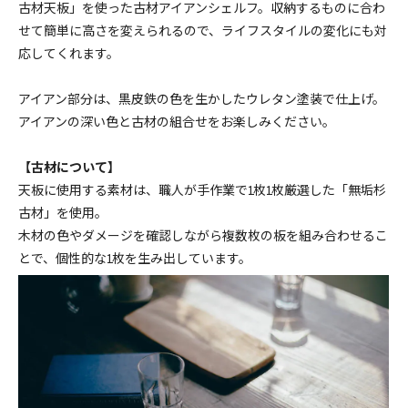
古材天板」を使った古材アイアンシェルフ。収納するものに合わ
幅90cm ￥94490(税込)
せて簡単に高さを変えられるので、ライフスタイルの変化にも対
94,490円(税8,590円)
応してくれます。
幅100cm ￥100100(税込)
100,100円(税9,100円)
アイアン部分は、黒皮鉄の色を生かしたウレタン塗装で仕上げ。
アイアンの深い色と古材の組合せをお楽しみください。
幅110cm ￥105380(税込)
105,380円(税9,580円)
【古材について】
幅120cm ￥111760(税込)
天板に使用する素材は、職人が手作業で1枚1枚厳選した「無垢杉
111,760円(税10,160円)
古材」を使用。
幅130cm ￥128710(税込)
木材の色やダメージを確認しながら複数枚の板を組み合わせるこ
128,810円(税11,710円)
とで、個性的な1枚を生み出しています。
幅140cm ￥135960(税込)
135,960円(税12,360円)
幅150cm ￥142780(税込)
142,780円(税12,980円)
幅160cm ￥150370(税込)