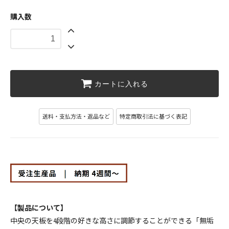
幅120cm ￥111760(税込)
111,760円(税10,160円)
購入数
幅130cm ￥128710(税込)
128,810円(税11,710円)
幅140cm ￥135960(税込)
135,960円(税12,360円)
カートに入れる
幅150cm ￥142780(税込)
142,780円(税12,980円)
送料・支払方法・返品など
特定商取引法に基づく表記
幅160cm ￥150370(税込)
150,370円(税13,670円)
幅170cm ￥157520(税込)
157,520円(税14,320円)
幅180cm ￥176880(税込)
176,880円(税16,080円)
【製品について】
幅80cm ￥88770(税込)
中央の天板を4段階の好きな高さに調節することができる「無垢
88,770円(税8,070円)