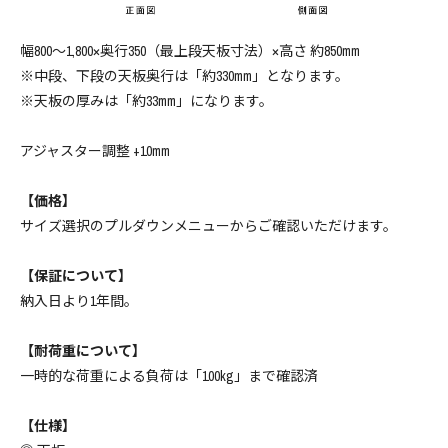
幅100cm ￥100100(税込)
100,100円(税9,100円)
幅800～1,800×奥行350（最上段天板寸法）×高さ 約850mm
幅110cm ￥105380(税込)
※中段、下段の天板奥行は「約330mm」となります。
105,380円(税9,580円)
※天板の厚みは「約33mm」になります。
幅120cm ￥111760(税込)
111,760円(税10,160円)
アジャスター調整 +10mm
幅130cm ￥128710(税込)
【価格】
128,810円(税11,710円)
サイズ選択のプルダウンメニューからご確認いただけます。
幅140cm ￥135960(税込)
135,960円(税12,360円)
【保証について】
幅150cm ￥142780(税込)
納入日より1年間。
142,780円(税12,980円)
【耐荷重について】
幅160cm ￥150370(税込)
一時的な荷重による負荷は「100kg」まで確認済
150,370円(税13,670円)
幅170cm ￥157520(税込)
【仕様】
157,520円(税14,320円)